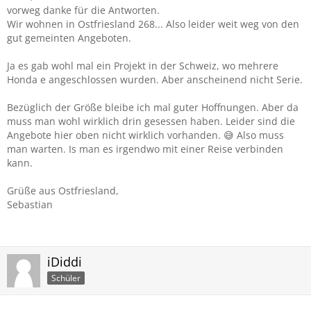
wir um die Größe des Honda e und erwarten nicht, das
vorweg danke für die Antworten.
hinter runs noch jemand sitzen kann.
Wir wohnen in Ostfriesland 268... Also leider weit weg von den
Aber kopf und Beinfreiheit wären schon toll.
gut gemeinten Angeboten.
Vielen Dank für Antworten und gute Fahrt!
Ja es gab wohl mal ein Projekt in der Schweiz, wo mehrere
Grüße
Honda e angeschlossen wurden. Aber anscheinend nicht Serie.
Sebastian
Bezüglich der Größe bleibe ich mal guter Hoffnungen. Aber da
muss man wohl wirklich drin gesessen haben. Leider sind die
Angebote hier oben nicht wirklich vorhanden. 😅 Also muss
man warten. Is man es irgendwo mit einer Reise verbinden
kann.
Grüße aus Ostfriesland,
Sebastian
iDiddi
Schüler