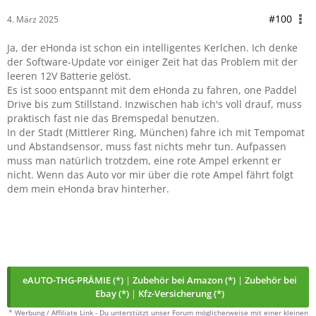
#100
4. März 2025
Ja, der eHonda ist schon ein intelligentes Kerlchen. Ich denke
der Software-Update vor einiger Zeit hat das Problem mit der
leeren 12V Batterie gelöst.
Es ist sooo entspannt mit dem eHonda zu fahren, one Paddel
Drive bis zum Stillstand. Inzwischen hab ich's voll drauf, muss
praktisch fast nie das Bremspedal benutzen.
In der Stadt (Mittlerer Ring, München) fahre ich mit Tempomat
und Abstandsensor, muss fast nichts mehr tun. Aufpassen
muss man natürlich trotzdem, eine rote Ampel erkennt er
nicht. Wenn das Auto vor mir über die rote Ampel fährt folgt
dem mein eHonda brav hinterher.
eAUTO-THG-PRÄMIE (*)
|
Zubehör bei Amazon (*)
|
Zubehör bei
Ebay (*)
|
Kfz-Versicherung (*)
* Werbung / Affiliate Link - Du unterstützt unser Forum möglicherweise mit einer kleinen