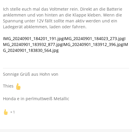
Ich stelle euch mal das Voltmeter rein. Direkt an die Batterie
anklemmen und von hinten an die Klappe kleben. Wenn die
Spannung unter 12V fällt sollte man aktiv werden und ein
Ladegerät abklemmen, laden oder fahren.
IMG_20240901_184201_191.jpg
IMG_20240901_184023_273.jpg
I
MG_20240901_183932_877.jpg
IMG_20240901_183912_396.jpg
IM
G_20240901_183830_564.jpg
Sonnige Grüß aus Hohn von
Thies
Honda e in perlmuttweiß Metallic
1