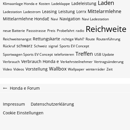
Laden
Ladeleistung
Klimaanlage Honda e
Kosten
Ladeklappe
Mittelarmlehne
Leasing
Leistung
Lorrx
Ladestation
Ladestrom
Mittelarmlehne HondaE
Navigation
Navi
Navi Ladestation
Reichweite
neue Batterie
Passstrasse
Preis
Probefahrt
radio
Rettungskarte
Reichweitenangst
richtige Wahl?
Route
Routenführung
schwarz
Rückruf
Schweiz
signal
Sports EV Concept
Treffen
Sportwagen Sports EV Concept
telefonieren
USB Update
Verbrauch Honda e
Verbrauch
Verkehrsteilnehmer
Vertragsänderung
Wallbox
Vorstellung
Video
Videos
Wallpaper
winterräder
Zeit
Honda e Forum
Impressum
Datenschutzerklärung
Cookie Einstellungen