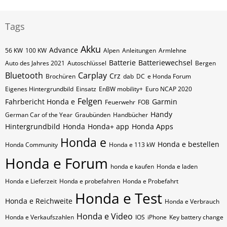
Tags
Akku
Advance
56 KW
100 KW
Alpen
Anleitungen
Armlehne
Batterie
Batteriewechsel
Auto des Jahres 2021
Autoschlüssel
Bergen
Bluetooth
Carplay
Crz
Brochüren
dab
DC
e Honda Forum
Eigenes Hintergrundbild
Einsatz
EnBW mobility+
Euro NCAP 2020
Felgen
Fahrbericht Honda e
Garmin
Feuerwehr
FOB
Handy
German Car of the Year
Graubünden
Handbücher
Hintergrundbild
Honda
Honda+ app
Honda Apps
Honda e
Honda e bestellen
Honda Community
Honda e 113 kW
Honda e Forum
honda e kaufen
Honda e laden
Honda e Lieferzeit
Honda e probefahren
Honda e Probefahrt
Honda e Test
Honda e Reichweite
Honda e Verbrauch
Honda e Video
Honda e Verkaufszahlen
IOS
iPhone
Key battery change