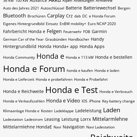
Advance
56 KW
100 KW
Alpen
Anleitungen
Armlehne
Batterie
Batteriewechsel
Auto des Jahres 2021
Autoschlüssel
Bergen
Bluetooth
Carplay
Crz
Brochüren
dab
DC
e Honda Forum
Eigenes Hintergrundbild
Einsatz
EnBW mobility+
Euro NCAP 2020
Felgen
Fahrbericht Honda e
Garmin
Feuerwehr
FOB
Handy
German Car of the Year
Graubünden
Handbücher
Hintergrundbild
Honda
Honda+ app
Honda Apps
Honda e
Honda e bestellen
Honda Community
Honda e 113 kW
Honda e Forum
honda e kaufen
Honda e laden
Honda e Lieferzeit
Honda e probefahren
Honda e Probefahrt
Honda e Test
Honda e Reichweite
Honda e Verbrauch
Honda e Video
Honda e Verkaufszahlen
IOS
iPhone
Key battery change
Laden
Ladeleistung
Klimaanlage Honda e
Kosten
Ladeklappe
Mittelarmlehne
Leasing
Leistung
Lorrx
Ladestation
Ladestrom
Mittelarmlehne HondaE
Navigation
Navi
Navi Ladestation