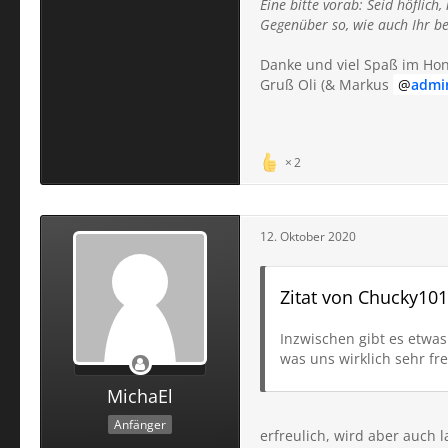
Eine bitte vorab: Seid höflich
Gegenüber so, wie auch Ihr b
Danke und viel Spaß im Ho
Gruß Oli (& Markus
admi
2
12. Oktober 2020
Zitat von Chucky101
Inzwischen gibt es etwa
was uns wirklich sehr fr
MichaEl
Anfänger
erfreulich, wird aber auch la