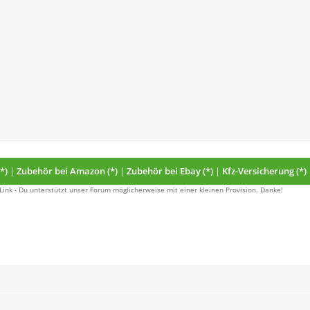
*)
|
Zubehör bei Amazon (*)
|
Zubehör bei Ebay (*)
|
Kfz-Versicherung (*)
 Link - Du unterstützt unser Forum möglicherweise mit einer kleinen Provision. Danke!