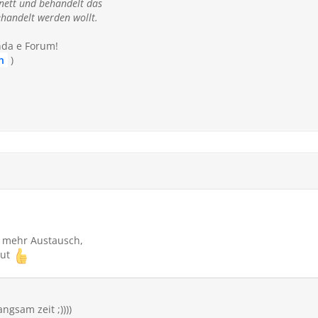
, nett und behandelt das
ehandelt werden wollt.
nda e Forum!
n
)
s mehr Austausch,
eut
ngsam zeit ;))))