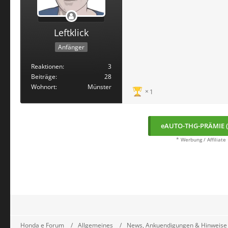
Leftklick
Anfänger
Reaktionen
3
Beiträge
28
Wohnort
Münster
1
eAUTO-THG-PRÄMIE (
* Werbung / Affiliate
Honda e Forum
Allgemeines
News, Ankuendigungen & Hinweise