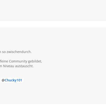
n so zwischendurch.
r feine Community gebildet,
n Niveau austauscht.
i
Chucky101