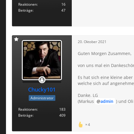
Reaktionen
16
Beiträge
47
20. Oktober 2021
Guten Morgen Zusammen,
von uns mal ein Dankeschö
Es hat sich eine kleine abe
welche sich auf angenehme
Chucky101
Danke. LG
Administrator
(Markus
admin
) und Ol
Reaktionen
183
Beiträge
409
4