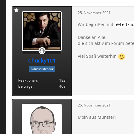
25. November 2021
Wir begrüßen mit
Leftkli
Danke an Alle,
die sich aktiv im Forum bet
Viel Spaß weiterhin
Chucky101
Administrator
Reaktionen
183
Beiträge
409
25. November 2021
Moin aus Münster!