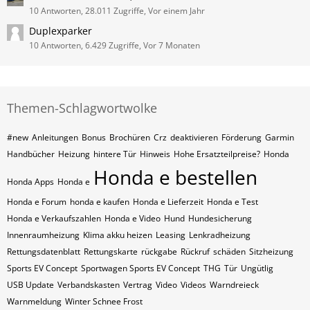
10 Antworten, 28.011 Zugriffe, Vor einem Jahr
Duplexparker
10 Antworten, 6.429 Zugriffe, Vor 7 Monaten
Themen-Schlagwortwolke
#new
Anleitungen
Bonus
Brochüren
Crz
deaktivieren
Förderung
Garmin
Handbücher
Heizung
hintere Tür
Hinweis
Hohe Ersatzteilpreise?
Honda
Honda e bestellen
Honda Apps
Honda e
Honda e Forum
honda e kaufen
Honda e Lieferzeit
Honda e Test
Honda e Verkaufszahlen
Honda e Video
Hund
Hundesicherung
Innenraumheizung
Klima akku heizen
Leasing
Lenkradheizung
Rettungsdatenblatt
Rettungskarte
rückgabe
Rückruf
schäden
Sitzheizung
Sports EV Concept
Sportwagen Sports EV Concept
THG
Tür
Ungütlig
USB Update
Verbandskasten
Vertrag
Video
Videos
Warndreieck
Warnmeldung
Winter Schnee Frost