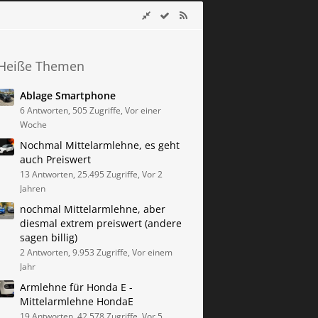
Heiße Themen
Ablage Smartphone
6 Antworten, 505 Zugriffe, Vor einer
Woche
Nochmal Mittelarmlehne, es geht
auch Preiswert
13 Antworten, 25.495 Zugriffe, Vor 2
Jahren
nochmal Mittelarmlehne, aber
diesmal extrem preiswert (andere
sagen billig)
2 Antworten, 9.953 Zugriffe, Vor einem
Jahr
Armlehne für Honda E -
Mittelarmlehne HondaE
19 Antworten, 42.578 Zugriffe, Vor 5