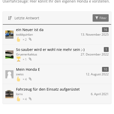
Userfahrzeuge: Hier könnt Ihr den eigenen Honda e vorstellen.
Letzte Antwort
Filter
ein Neuer ist da
16
toddquinlan
13. November 2025
2
So sauber wird er wohl nie mehr sein ;-)
1
Gruenerkaktus
27. Dezember 2022
1
Mein Honda E
10
swiss
12. August 2022
4
Fahrzeug für den Einsatz aufgerüstet
lorrx
6. April 2021
4