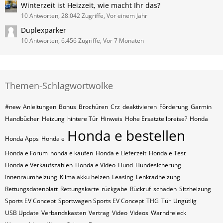
Winterzeit ist Heizzeit, wie macht Ihr das?
10 Antworten, 28.042 Zugriffe, Vor einem Jahr
Duplexparker
10 Antworten, 6.456 Zugriffe, Vor 7 Monaten
Themen-Schlagwortwolke
#new
Anleitungen
Bonus
Brochüren
Crz
deaktivieren
Förderung
Garmin
Handbücher
Heizung
hintere Tür
Hinweis
Hohe Ersatzteilpreise?
Honda
Honda e bestellen
Honda Apps
Honda e
Honda e Forum
honda e kaufen
Honda e Lieferzeit
Honda e Test
Honda e Verkaufszahlen
Honda e Video
Hund
Hundesicherung
Innenraumheizung
Klima akku heizen
Leasing
Lenkradheizung
Rettungsdatenblatt
Rettungskarte
rückgabe
Rückruf
schäden
Sitzheizung
Sports EV Concept
Sportwagen Sports EV Concept
THG
Tür
Ungütlig
USB Update
Verbandskasten
Vertrag
Video
Videos
Warndreieck